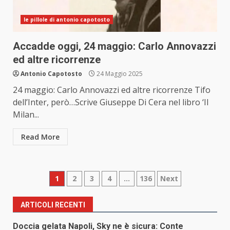
le pillole di antonio capotosto
Accadde oggi, 24 maggio: Carlo Annovazzi
ed altre ricorrenze
Antonio Capotosto
24 Maggio 2025
24 maggio: Carlo Annovazzi ed altre ricorrenze Tifo
dell’Inter, però…Scrive Giuseppe Di Cera nel libro ‘Il
Milan...
Read More
Paginazione
1
2
3
4
…
136
Next
degli
ARTICOLI RECENTI
articoli
Doccia gelata Napoli, Sky ne è sicura: Conte