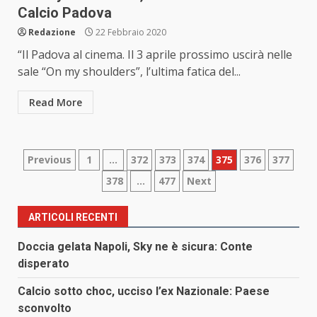
Calcio Padova
Redazione
22 Febbraio 2020
“Il Padova al cinema. Il 3 aprile prossimo uscirà nelle
sale “On my shoulders”, l’ultima fatica del...
Read More
Paginazione
Previous
1
…
372
373
374
375
376
377
378
…
477
Next
degli
articoli
ARTICOLI RECENTI
Doccia gelata Napoli, Sky ne è sicura: Conte
disperato
Calcio sotto choc, ucciso l’ex Nazionale: Paese
sconvolto