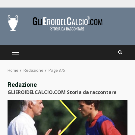
Skip
to
content
PRIMARY
MENU
Home
Redazione
Page 375
Redazione
GLIEROIDELCALCIO.COM Storia da raccontare