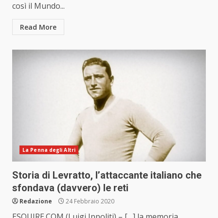
così il Mundo...
Read More
La Penna degli Altri
Storia di Levratto, l’attaccante italiano che
sfondava (davvero) le reti
Redazione
24 Febbraio 2020
ESQUIRE.COM (Luigi Ippoliti) – […] la memoria