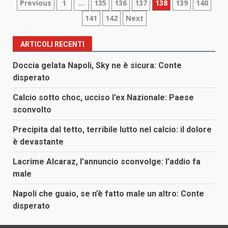
Paginazione
Previous
1
…
135
136
137
138
139
140
141
142
Next
degli
articoli
ARTICOLI RECENTI
Doccia gelata Napoli, Sky ne è sicura: Conte
disperato
Calcio sotto choc, ucciso l’ex Nazionale: Paese
sconvolto
Precipita dal tetto, terribile lutto nel calcio: il dolore
è devastante
Lacrime Alcaraz, l’annuncio sconvolge: l’addio fa
male
Napoli che guaio, se n’è fatto male un altro: Conte
disperato