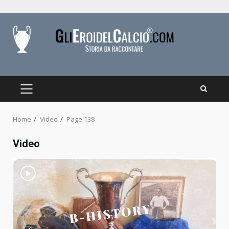
Skip
to
content
PRIMARY
MENU
Home
Video
Page 138
Video