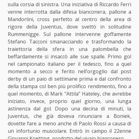
sulla corsia di sinistra. Una iniziativa di Riccardo Ferri
venne interrotta dalla difesa bianconera, pallone a
Mandorlini, cross perfetto al centro della area di
rigore della Juventus, dove svettò in solitudine
Rummenigge. Sul pallone intervenne goffamente
Stefano Tacconi smanacciando e trasformando la
traiettoria della sfera in una palombella che
beffardamente si insaccò alle sue spalle. Primo gol
nel campionato italiano per il tedesco, fino a quel
momento a secco e ferito nell’orgoglio dal post
derby di un paio di settimane prima e dal confronto
della stampa col ben più prolifico rendimento, fino a
quel momento, di Mark “Attila” Hateley, che avrebbe
iniziato, invece, proprio quel giorno, una lunga
astinenza dal gol. Dopo una decina di minuti, la
Juventus, che già doveva rinunciare a Boniek,
dovette fare a meno anche di Paolo Rossi a causa di
un infortunio muscolare. Entrò in campo il 22enne
Giovanni Koetting, prodotto del vivaio bianconero.