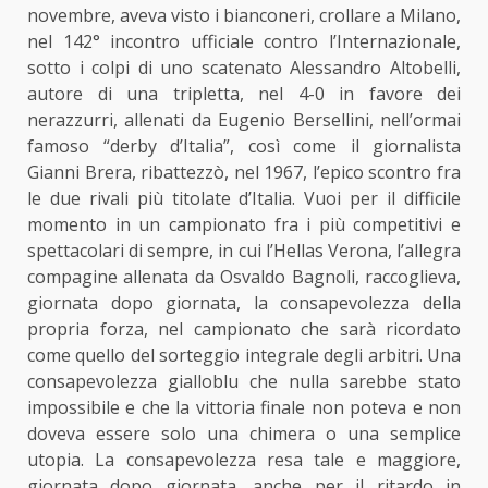
novembre, aveva visto i bianconeri, crollare a Milano,
nel 142° incontro ufficiale contro l’Internazionale,
sotto i colpi di uno scatenato Alessandro Altobelli,
autore di una tripletta, nel 4-0 in favore dei
nerazzurri, allenati da Eugenio Bersellini, nell’ormai
famoso “derby d’Italia”, così come il giornalista
Gianni Brera, ribattezzò, nel 1967, l’epico scontro fra
le due rivali più titolate d’Italia. Vuoi per il difficile
momento in un campionato fra i più competitivi e
spettacolari di sempre, in cui l’Hellas Verona, l’allegra
compagine allenata da Osvaldo Bagnoli, raccoglieva,
giornata dopo giornata, la consapevolezza della
propria forza, nel campionato che sarà ricordato
come quello del sorteggio integrale degli arbitri. Una
consapevolezza gialloblu che nulla sarebbe stato
impossibile e che la vittoria finale non poteva e non
doveva essere solo una chimera o una semplice
utopia. La consapevolezza resa tale e maggiore,
giornata dopo giornata, anche per il ritardo in