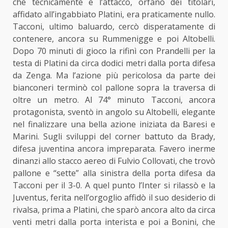
che tecnicamente e l’attacco, orfano dei titolari,
affidato all’ingabbiato Platini, era praticamente nullo.
Tacconi, ultimo baluardo, cercò disperatamente di
contenere, ancora su Rummenigge e poi Altobelli.
Dopo 70 minuti di gioco la rifinì con Prandelli per la
testa di Platini da circa dodici metri dalla porta difesa
da Zenga. Ma l’azione più pericolosa da parte dei
bianconeri terminò col pallone sopra la traversa di
oltre un metro. Al 74° minuto Tacconi, ancora
protagonista, sventò in angolo su Altobelli, elegante
nel finalizzare una bella azione iniziata da Baresi e
Marini. Sugli sviluppi del corner battuto da Brady,
difesa juventina ancora impreparata. Favero inerme
dinanzi allo stacco aereo di Fulvio Collovati, che trovò
pallone e “sette” alla sinistra della porta difesa da
Tacconi per il 3-0. A quel punto l’Inter si rilassò e la
Juventus, ferita nell’orgoglio affidò il suo desiderio di
rivalsa, prima a Platini, che sparò ancora alto da circa
venti metri dalla porta interista e poi a Bonini, che