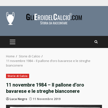
Skip
to
content
PRIMARY
MENU
Home
Storie di Calcio
11 novembre 1984 – Il pallone d’oro bavarese e le streghe
bianconere
Storie di Calcio
11 novembre 1984 – Il pallone d’oro
bavarese e le streghe bianconere
Luca Negro
11 Novembre 2019