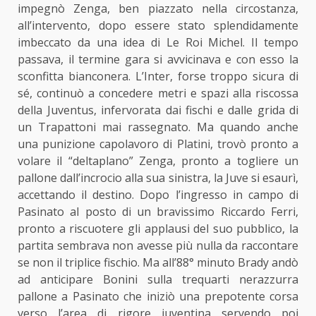
impegnò Zenga, ben piazzato nella circostanza,
all’intervento, dopo essere stato splendidamente
imbeccato da una idea di Le Roi Michel. Il tempo
passava, il termine gara si avvicinava e con esso la
sconfitta bianconera. L’Inter, forse troppo sicura di
sé, continuò a concedere metri e spazi alla riscossa
della Juventus, infervorata dai fischi e dalle grida di
un Trapattoni mai rassegnato. Ma quando anche
una punizione capolavoro di Platini, trovò pronto a
volare il “deltaplano” Zenga, pronto a togliere un
pallone dall’incrocio alla sua sinistra, la Juve si esaurì,
accettando il destino. Dopo l’ingresso in campo di
Pasinato al posto di un bravissimo Riccardo Ferri,
pronto a riscuotere gli applausi del suo pubblico, la
partita sembrava non avesse più nulla da raccontare
se non il triplice fischio. Ma all’88° minuto Brady andò
ad anticipare Bonini sulla trequarti nerazzurra
pallone a Pasinato che iniziò una prepotente corsa
verso l’area di rigore juventina servendo poi