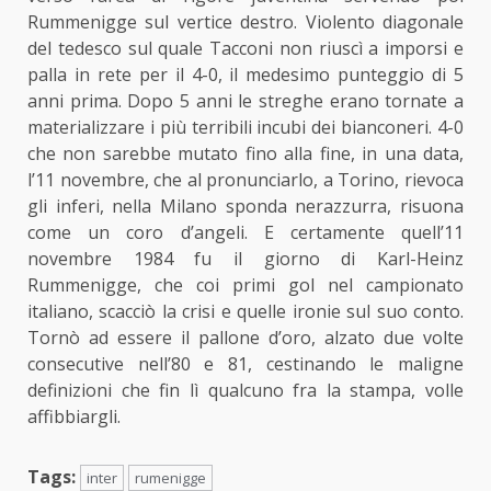
Rummenigge sul vertice destro. Violento diagonale
del tedesco sul quale Tacconi non riuscì a imporsi e
palla in rete per il 4-0, il medesimo punteggio di 5
anni prima. Dopo 5 anni le streghe erano tornate a
materializzare i più terribili incubi dei bianconeri. 4-0
che non sarebbe mutato fino alla fine, in una data,
l’11 novembre, che al pronunciarlo, a Torino, rievoca
gli inferi, nella Milano sponda nerazzurra, risuona
come un coro d’angeli. E certamente quell’11
novembre 1984 fu il giorno di Karl-Heinz
Rummenigge, che coi primi gol nel campionato
italiano, scacciò la crisi e quelle ironie sul suo conto.
Tornò ad essere il pallone d’oro, alzato due volte
consecutive nell’80 e 81, cestinando le maligne
definizioni che fin lì qualcuno fra la stampa, volle
affibbiargli.
Tags:
inter
rumenigge