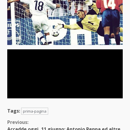
Tags:
prima-pagina
Continue
Previous:
Accadde oggi, 11 giugno: Antonio Renna ed altre