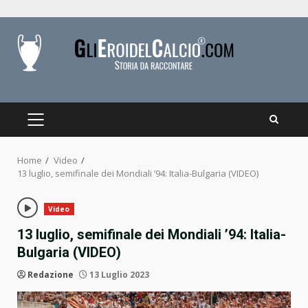
Skip
to
content
PRIMARY
MENU
Home
Video
13 luglio, semifinale dei Mondiali ’94: Italia-Bulgaria (VIDEO)
Video
13 luglio, semifinale dei Mondiali ’94: Italia-
Bulgaria (VIDEO)
Redazione
13 Luglio 2023