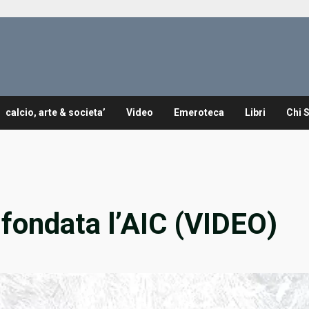
calcio, arte & societa’
Video
Emeroteca
Libri
Chi 
 fondata l’AIC (VIDEO)