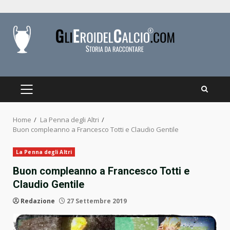
Skip
to
content
PRIMARY
MENU
Home
La Penna degli Altri
Buon compleanno a Francesco Totti e Claudio Gentile
La Penna degli Altri
Buon compleanno a Francesco Totti e
Claudio Gentile
Redazione
27 Settembre 2019