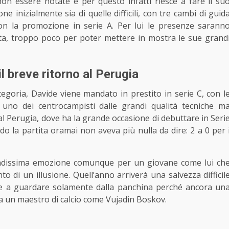
n essere notate e per questo infatti riesce a fare il su
e inizialmente sia di quelle difficili, con tre cambi di guid
on la promozione in serie A. Per lui le presenze sarann
ita, troppo poco per poter mettere in mostra le sue grand
l breve ritorno al Perugia
goria, Davide viene mandato in prestito in serie C, con l
uno dei centrocampisti dalle grandi qualità tecniche m
Perugia, dove ha la grande occasione di debuttare in Seri
do la partita oramai non aveva più nulla da dire: 2 a 0 per 
andissima emozione comunque per un giovane come lui ch
o di un illusione. Quell’anno arriverà una salvezza difficil
olte a guardare solamente dalla panchina perché ancora un
e da un maestro di calcio come Vujadin Boskov.