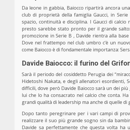
Da leone in gabbia, Baiocco ripartirà ancora una vo
club di proprietà della famiglia Gaucci, in Ser
spazio, continuità e disciplina. I Gaucci di cal
presto sarebbe stato pronto per il grande salto: 
promozione in Serie B , Davide rientra alla base
Dove nel frattempo nel club umbro c’è un nuovo 
come Baiocco è di fondamentale importanza: Sers
Davide Baiocco: il furino del Grif
Sarà il periodo del cosiddetto Perugia dei “miracoli”
Hidetoshi Nakata, e degli allenatori esordienti,
difficili, dove però Davide Baiocco
sarà un dei più 
lui che lo ha consacrato nel calcio che conta. Ha
grandi qualità di leadership ma anche di quelle di
Dopo tanto peregrinare per i vari campi di provi
realizzare il suo più grande sogno sin da bambino
Davide sa perfettamente che questa volta ha 