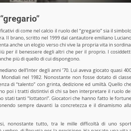
 “gregario”
ativi di come nel calcio il ruolo del “gregario” sia il simbol
dra. Il brano, scritto nel 1999 dal cantautore emiliano Lucian
nta anche un elogio verso chi vive la propria vita in sordina
iù per il benessere degli altri che per il proprio. I cosiddett
 anche più di quello di cui dispongono.
mediano dell’Inter degli anni ’70. Lui aveva giocato quasi 40
 i Mondiali nel 1982. Nonostante non fosse dotato di class
za di “talento” con grinta, dedizione ed umiltà. Quello ch
oi i tratti distintivi di chi sa ben interpretare il ruolo de
o stati tanti “lottatori”. Giocatori che hanno fatto le fortun
ponendo sempre davanti la concretezza e il dinamismo all
i, nonostante tutto, tra le mille difficoltà di uno spor
 è umbro, di Perugia per la precisione. Ha passato una vita 