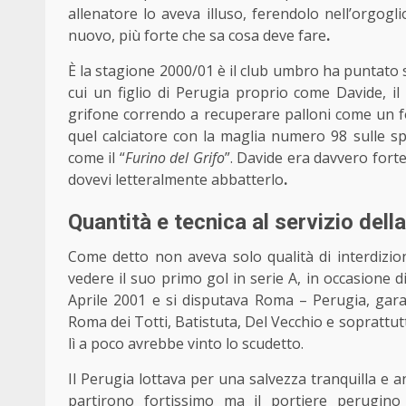
allenatore lo aveva illuso, ferendolo nell’orgog
nuovo, più forte che sa cosa deve fare
.
È la stagione 2000/01 è il club umbro ha puntato s
cui un figlio di Perugia proprio come Davide, i
grifone correndo a recuperare palloni come un fo
quel calciatore con la maglia numero 98 sulle s
come il “
Furino
del Grifo
”. Davide era davvero forte
dovevi letteralmente
abbatterlo
.
Quantità e tecnica al servizio dell
Come detto non aveva solo qualità di interdizio
vedere il suo primo gol in serie A, in occasione d
Aprile 2001 e si disputava Roma – Perugia, gara 
Roma dei Totti, Batistuta, Del Vecchio e soprattut
lì a poco avrebbe vinto lo scudetto.
Il Perugia lottava per una salvezza tranquilla e 
partirono fortissimo ma il portiere perugino