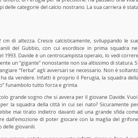
pi delle categorie del calcio nostrano. La sua carriera è stat
a
cm di altezza. Cresce calcisticamente, sviluppando le su
vanili del Gubbio, con cui esordisce in prima squadra ne
el 1993. Davide è un centrocampista operaio, lo vedi correr
nte un “gigante” nonostante non sia altissimo di statura. S
angiare “l’erba” agli avversari se necessario. Non è soltant
ha da vendere. Infatti è proprio il Perugia, la squadra dell
olo” funambolo tutto forza e grinta.
colo grande sogno che si avvera per il giovane Davide. Vuoi
 per la squadra della città in cui sei nato? Sicuramente pe
rebbe mai tirato indietro davanti ad una grande sfida com
re dall’emozione di poter giocare con la maglia del grifon
 delle giovanili.