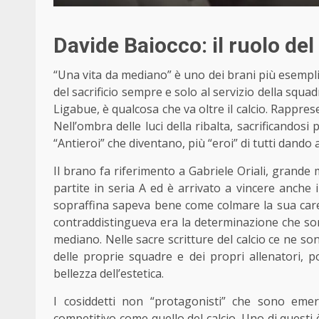
Davide Baiocco: il ruolo del
“
Una vita da mediano” è uno dei brani più esemplific
del sacrificio sempre e solo al servizio della squa
Ligabue, è qualcosa
che va oltre il calcio
. Rapprese
Nell’ombra delle luci della ribalta, sacrificandosi p
“Antieroi” che diventano, più “eroi” di tutti dando
Il brano fa riferimento a Gabriele Oriali, grande 
partite in seria A ed è arrivato a vincere anche
sopraffina sapeva bene come colmare la sua caren
contraddistingueva era la determinazione che sono p
mediano. Nelle sacre scritture del calcio ce ne son
delle proprie squadre e dei propri allenatori, 
bellezza dell’estetica.
I cosiddetti non “protagonisti” che sono emers
competitivo come quello del calcio. Uno di questi