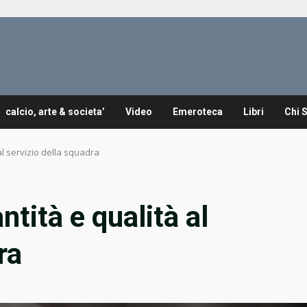
calcio, arte & societa’
Video
Emeroteca
Libri
Chi 
al servizio della squadra
tità e qualità al
ra