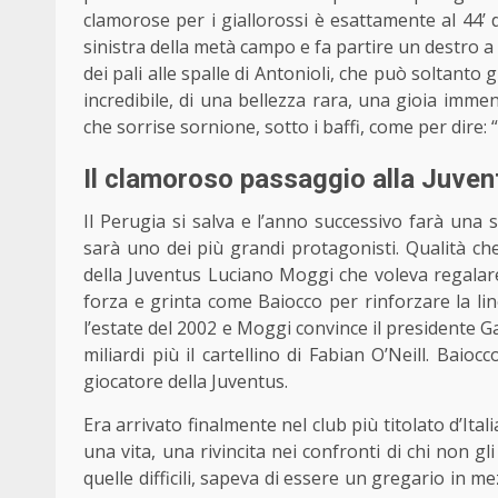
clamorose per i giallorossi è esattamente al 44’ d
sinistra della metà campo e fa partire un destro a g
dei pali alle spalle di Antonioli, che può soltanto g
incredibile, di una bellezza rara, una gioia imm
che sorrise sornione, sotto i baffi, come per dire: 
Il clamoroso passaggio alla Juve
Il Perugia si salva e l’anno successivo farà una 
sarà uno dei più grandi protagonisti. Qualità che
della Juventus Luciano Moggi che voleva regalare
forza e grinta come Baiocco per rinforzare la line
l’estate del 2002 e Moggi convince il presidente 
miliardi più il cartellino di Fabian O’Neill. Baioc
giocatore della Juventus
.
Era arrivato finalmente nel club più titolato d’Ita
una vita, una rivincita nei confronti di chi non gli
quelle difficili, sapeva di essere un gregario in 