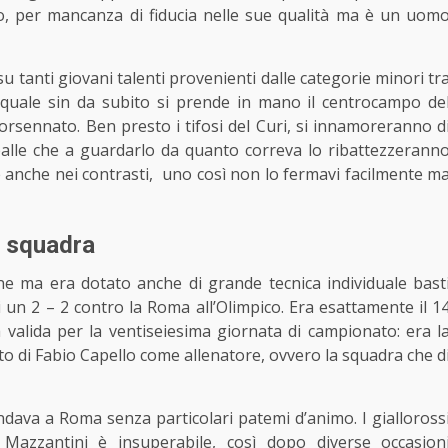
lio, per mancanza di fiducia nelle sue qualità ma è un uom
u tanti giovani talenti provenienti dalle categorie minori tr
l quale sin da subito si prende in mano il centrocampo de
rsennato. Ben presto i tifosi del Curi, si innamoreranno d
palle che a guardarlo da quanto correva lo ribattezzerann
 anche nei contrasti,
uno così non lo fermavi facilmente m
a squadra
ne ma era dotato anche di grande tecnica individuale bast
i un 2 – 2 contro la Roma all’Olimpico. Era esattamente il 1
valida per la ventiseiesima giornata di campionato: era l
to di Fabio Capello come allenatore, ovvero la squadra che d
andava a Roma senza particolari patemi d’animo. I gialloross
 Mazzantini è insuperabile, così dopo diverse occasion