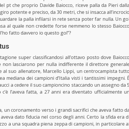
el pt che proprio Davide Baiocco, riceve palla da Pieri dall
iro potente e preciso, da 30 metri, che si insacca all’incroci
uardare la palla infilarsi in rete senza poter far nulla. Un go
ensa al quale non credette forse nemmeno lo stesso Baiocc
“l’ho fatto davvero io questo gol”?
ntus
stagione super classificandosi all’ottavo posto dove Baiocc
 non lasciarono per nulla indifferente il direttore general
 al suo allenatore, Marcello Lippi, un centrocampista tutt
a mediana dei campioni d’Italia visti i tantissimi impegni. 
Gaucci a cedere il suo campioncino staccando un assegno da 
co c’è l’aveva fatta, a 27 anni era diventato ufficialmente
u
lia, un coronamento verso i grandi sacrifici che aveva fatto d
 aveva dato fiducia nel corso degli anni. Certo la sfida era d
mezzo a una squadra piena zeppa di campioni, in particolare a