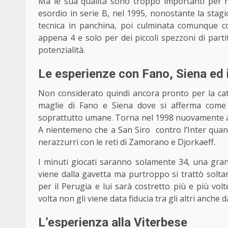
Ma le sua qualità sono troppo importanti per no
esordio in serie B, nel 1995, nonostante la stagion
tecnica in panchina, poi culminata comunque c
appena 4 e solo per dei piccoli spezzoni di part
potenzialità.
Le esperienze con Fano, Siena ed i
Non considerato quindi ancora pronto per la cate
maglie di Fano e Siena dove si afferma come 
soprattutto umane. Torna nel 1998 nuovamente al 
A nientemeno che a San Siro
contro l’Inter quan
nerazzurri con le reti di Zamorano e Djorkaeff.
I minuti giocati saranno solamente 34, una gr
viene dalla gavetta ma purtroppo si trattò soltant
per il Perugia e lui sarà costretto più e più v
volta non gli viene data fiducia tra gli altri anch
L’esperienza alla Viterbese