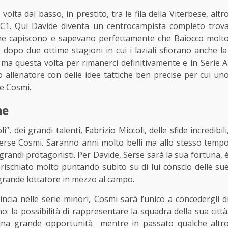
lta dal basso, in prestito, tra le fila della Viterbese, altr
ie C1. Qui Davide diventa un centrocampista completo trov
cio ne capiscono e sapevano perfettamente che Baiocco molt
dopo due ottime stagioni in cui i laziali sfiorano anche la
 ma questa volta per rimanerci definitivamente e in Serie A
allenatore con delle idee tattiche ben precise per cui un
e Cosmi.
one
, dei grandi talenti, Fabrizio Miccoli, delle sfide incredibili
 Serse Cosmi. Saranno anni molto belli ma allo stesso temp
grandi protagonisti. Per Davide, Serse sarà la sua fortuna, 
 rischiato molto puntando subito su di lui conscio delle su
 grande lottatore in mezzo al campo.
ncia nelle serie minori, Cosmi sarà l’unico a concedergli d
: la possibilità di rappresentare la squadra della sua città
una grande opportunità
mentre in passato qualche altr