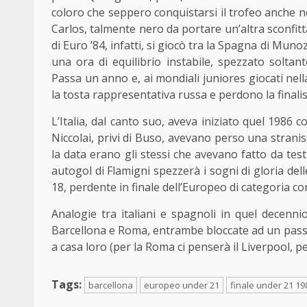
coloro che seppero conquistarsi il trofeo anche nel
Carlos, talmente nero da portare un’altra sconfitt
di Euro ’84, infatti, si giocò tra la Spagna di Munoz
una ora di equilibrio instabile, spezzato soltan
Passa un anno e, ai mondiali juniores giocati nella
la tosta rappresentativa russa e perdono la finalis
L’Italia, dal canto suo, aveva iniziato quel 1986 
Niccolai, privi di Buso, avevano perso una stranis
la data erano gli stessi che avevano fatto da tes
autogol di Flamigni spezzerà i sogni di gloria dell
18, perdente in finale dell’Europeo di categoria co
Analogie tra italiani e spagnoli in quel decen
Barcellona e Roma, entrambe bloccate ad un passo
a casa loro (per la Roma ci penserà il Liverpool, pe
Tags:
barcellona
europeo under 21
finale under 21 19