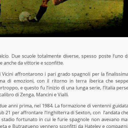
calcio. Due scuole totalmente diverse, spesso poste l’uno d
e anche da vittorie e sconfitte.
i Vicini affrontarono i pari grado spagnoli per la finalissim
na di emozioni, con il ritorno in terra iberica che sepp
troppo, e questo fu l’inizio di una lunga serie, l’Italia pers
alibro di Zenga, Mancini e Vialli.
 due anni prima, nel 1984. La formazione di ventenni guidat
Sub 21 per affrontare l’Inghilterra di Sexton, con l’andata ch
a, stadio fortunato in cui le furie spagnole non avevano ma
reta e Butragueno vennero sconfitti da Hateley e compagni