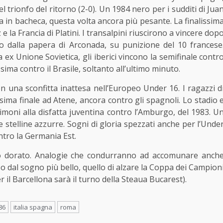
 trionfo del ritorno (2-0). Un 1984 nero per i sudditi di Jua
a in bacheca, questa volta ancora più pesante. La finalissim
 e la Francia di Platini. I transalpini riuscirono a vincere dop
to dalla papera di Arconada, su punizione del 10 francese
 ex Unione Sovietica, gli iberici vincono la semifinale contr
sima contro il Brasile, soltanto all’ultimo minuto.
con una sconfitta inattesa nell’Europeo Under 16. I ragazzi d
sima finale ad Atene, ancora contro gli spagnoli. Lo stadio 
timoni alla disfatta juventina contro l’Amburgo, del 1983. U
e stelline azzurre. Sogni di gloria spezzati anche per l’Unde
ntro la Germania Est.
nio dorato. Analogie che condurranno ad accomunare anch
 dal sogno più bello, quello di alzare la Coppa dei Campion
r il Barcellona sarà il turno della Steaua Bucarest).
86
italia spagna
roma