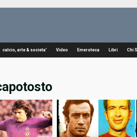
calcio, arte & societa’
Video
Emeroteca
Libri
Chi 
 capotosto