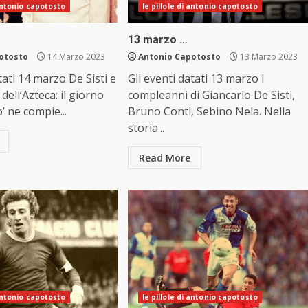
 antonio capotosto
le pillole di antonio capotosto
13 marzo …
otosto
14 Marzo 2023
Antonio Capotosto
13 Marzo 2023
tati 14 marzo De Sisti e
Gli eventi datati 13 marzo I
 dell’Azteca: il giorno
compleanni di Giancarlo De Sisti,
’ ne compie...
Bruno Conti, Sebino Nela. Nella
storia...
Read More
 antonio capotosto
le pillole di antonio capotosto