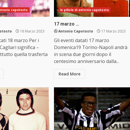
 antonio capotosto
le pillole di antonio capotosto
17 marzo …
otosto
18 Marzo 2023
Antonio Capotosto
17 Marzo 2023
tati 18 marzo Per i
Gli eventi datati 17 marzo
l Cagliari significa –
Domenica19 Torino-Napoli andrà
ttutto quella trasferta
in scena due giorni dopo il
centesimo anniversario dalla...
Read More