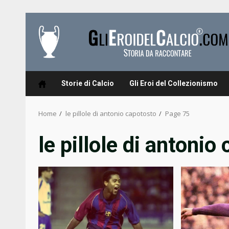
Skip
to
content
Storie di Calcio
Gli Eroi del Collezionismo
Home
le pillole di antonio capotosto
Page 75
le pillole di antonio