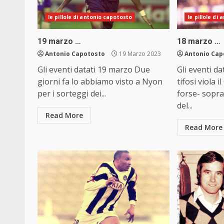
le pillole di antonio capotosto
le pillole di
19 marzo …
18 marzo …
Antonio Capotosto
19 Marzo 2023
Antonio Cap
Gli eventi datati 19 marzo Due
Gli eventi da
giorni fa lo abbiamo visto a Nyon
tifosi viola i
per i sorteggi dei...
forse- sopra
del...
Read More
Read More