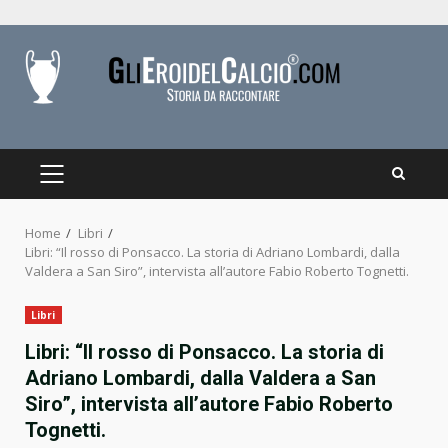
Skip
to
content
PRIMARY
MENU
Home
Libri
Libri: “Il rosso di Ponsacco. La storia di Adriano Lombardi, dalla
Valdera a San Siro”, intervista all’autore Fabio Roberto Tognetti.
Libri
Libri: “Il rosso di Ponsacco. La storia di
Adriano Lombardi, dalla Valdera a San
Siro”, intervista all’autore Fabio Roberto
Tognetti.