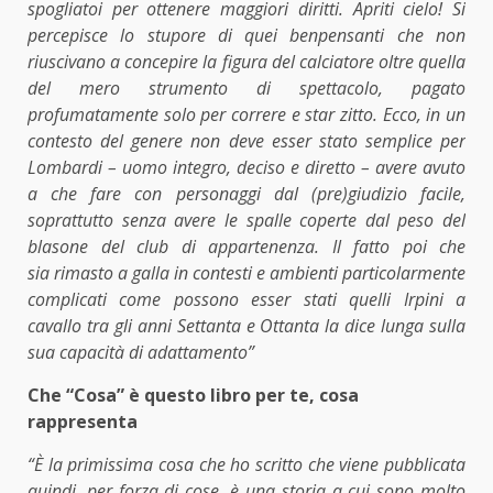
spogliatoi per ottenere maggiori diritti. Apriti cielo! Si
percepisce lo stupore di quei benpensanti che non
riuscivano a concepire la figura del calciatore oltre quella
del mero strumento di spettacolo, pagato
profumatamente solo per correre e star zitto. Ecco, in un
contesto del genere non deve esser stato semplice per
Lombardi – uomo integro, deciso e diretto – avere avuto
a che fare con personaggi dal (pre)giudizio facile,
soprattutto senza avere le spalle coperte dal peso del
blasone del club di appartenenza. Il fatto poi che
sia rimasto a galla in contesti e ambienti particolarmente
complicati come possono esser stati quelli Irpini a
cavallo tra gli anni Settanta e Ottanta la dice lunga sulla
sua capacità di adattamento”
Che “Cosa” è questo libro per te, cosa
rappresenta
“È la primissima cosa che ho scritto che viene pubblicata
quindi, per forza di cose, è una storia a cui sono molto