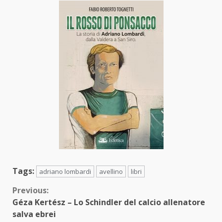
Tags:
adriano lombardi
avellino
libri
Continue
Previous:
Géza Kertész – Lo Schindler del calcio allenatore
Reading
salva ebrei