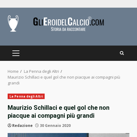
Skip
to
content
PRIMARY
MENU
Home
La Penna degli Altri
Maurizio Schillaci e quel gol che non piacque ai compagni più
grandi
La Penna degli Altri
Maurizio Schillaci e quel gol che non
piacque ai compagni più grandi
Redazione
30 Gennaio 2020