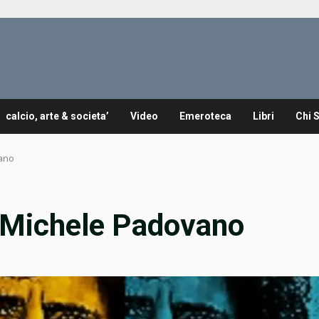
calcio, arte & societa’
Video
Emeroteca
Libri
Chi 
vano
… Michele Padovano