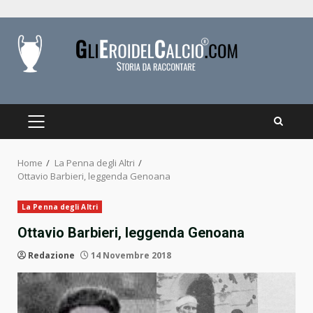
Skip
to
content
PRIMARY
MENU
Home
La Penna degli Altri
Ottavio Barbieri, leggenda Genoana
La Penna degli Altri
Ottavio Barbieri, leggenda Genoana
Redazione
14 Novembre 2018