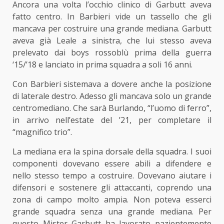
Ancora una volta l’occhio clinico di Garbutt aveva
fatto centro. In Barbieri vide un tassello che gli
mancava per costruire una grande mediana. Garbutt
aveva già Leale a sinistra, che lui stesso aveva
prelevato dai boys rossoblù prima della guerra
‘15/’18 e lanciato in prima squadra a soli 16 anni.
Con Barbieri sistemava a dovere anche la posizione
di laterale destro. Adesso gli mancava solo un grande
centromediano. Che sarà Burlando, “l’uomo di ferro”,
in arrivo nell’estate del ’21, per completare il
“magnifico trio”.
La mediana era la spina dorsale della squadra. I suoi
componenti dovevano essere abili a difendere e
nello stesso tempo a costruire. Dovevano aiutare i
difensori e sostenere gli attaccanti, coprendo una
zona di campo molto ampia. Non poteva esserci
grande squadra senza una grande mediana. Per
questo Mister Garbutt ha lavorato pazientemente