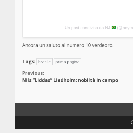
Un post condiviso da NJ
(@neyma
Ancora un saluto al numero 10 verdeoro.
Tags:
brasile
prima-pagina
Continue
Previous:
Nils “Liddas” Liedholm: nobiltà in campo
Reading
C