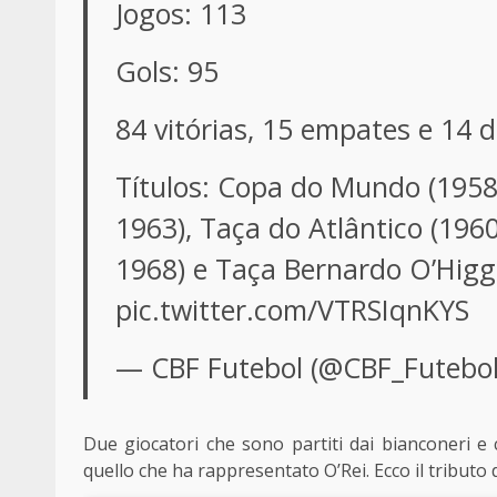
Jogos: 113
Gols: 95
84 vitórias, 15 empates e 14 
Títulos: Copa do Mundo (1958
1963), Taça do Atlântico (196
1968) e Taça Bernardo O’Higg
pic.twitter.com/VTRSIqnKYS
— CBF Futebol (@CBF_Futebo
Due giocatori che sono partiti dai bianconeri e
quello che ha rappresentato O’Rei. Ecco il tribut