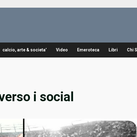
calcio, arte & societa’
Video
Emeroteca
Libri
Chi 
averso i social