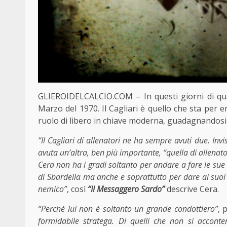
GLIEROIDELCALCIO.COM – In questi giorni di qua
Marzo del 1970. Il Cagliari è quello che sta per en
ruolo di libero in chiave moderna, guadagnandosi
“Il Cagliari di allenatori ne ha sempre avuti due. Inv
avuta un’altra, ben più importante, “quella di allenat
Cera non ha i gradi soltanto per andare a fare le sue 
di Sbardella ma anche e soprattutto per dare ai suoi
nemico”
, così
“Il Messaggero Sardo”
descrive Cera.
“Perché lui non è soltanto un grande condottiero”
, 
formidabile stratega. Di quelli che non si acconte