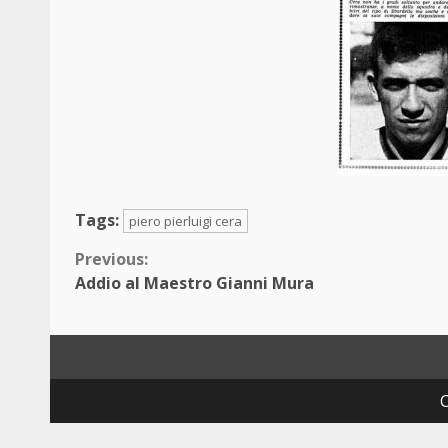
Tags:
piero pierluigi cera
Continue
Previous:
Addio al Maestro Gianni Mura
Reading
C