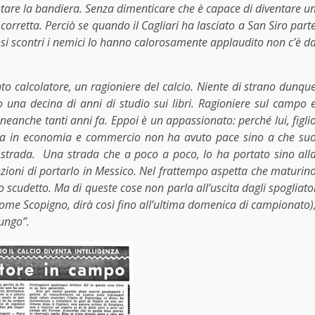
stare la bandiera. Senza dimenticare che è capace di diventare u
 corretta. Perciò se quando il Cagliari ha lasciato a San Siro part
osi scontri i nemici lo hanno calorosamente applaudito non c’è d
to calcolatore, un ragioniere del calcio. Niente di strano dunqu
una decina di anni di studio sui libri. Ragioniere sul campo 
 neanche tanti anni fa.
Eppoi è un appassionato: perché lui, figli
urea in economia e commercio non ha avuto pace sino a che su
 strada. Una strada che a poco a poco, lo ha portato sino all
zioni di portarlo in Messico.
Nel frattempo aspetta che maturin
no scudetto. Ma di queste cose non parla all’uscita dagli spogliato
ome Scopigno, dirà così fino all’ultima domenica di campionato)
lungo”.