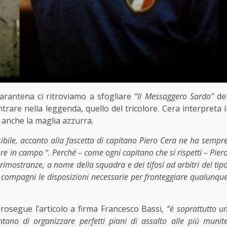
rantena ci ritroviamo a sfogliare
“Il Messaggero Sardo”
de
trare nella leggenda, quello del tricolore. Cera interpreta i
 anche la maglia azzurra.
isibile, accanto alla fascetta di capitano Piero Cera ne ha sempr
ore in campo “. Perché – come ogni capitano che si rispetti – Pier
rimostranze, a nome della squadra e dei tifosi ad arbitri del tip
 compagni le disposizioni necessarie per
fronteggiare qualunqu
prosegue l’articolo a firma Francesco Bassi,
“è soprattutto u
ntano di organizzare perfetti piani di assalto alle più munit