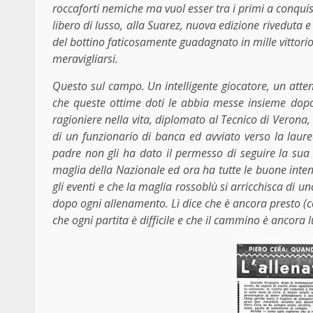
roccaforti nemiche ma vuol esser tra i primi a conqui
libero di lusso, alla Suarez, nuova edizione riveduta e
del bottino faticosamente guadagnato in mille vittori
meravigliarsi.
Questo sul campo. Un intelligente giocatore, un atten
che queste ottime doti le abbia messe insieme dopo 
ragioniere nella vita, diplomato al Tecnico di Verona,
di un funzionario di banca ed avviato verso la la
padre non gli ha dato il permesso di seguire la sua
maglia della Nazionale ed ora ha tutte le buone inten
gli eventi e che la maglia rossoblù si arricchisca di u
dopo ogni allenamento. Lì dice che è ancora presto (c
che ogni partita è difficile e che il cammino è ancora 