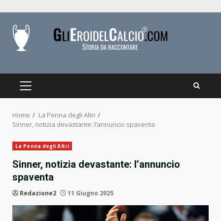
Skip
to
content
PRIMARY
MENU
Home
La Penna degli Altri
Sinner, notizia devastante: l’annuncio spaventa
La Penna degli Altri
Sinner, notizia devastante: l’annuncio
spaventa
Redazione2
11 Giugno 2025