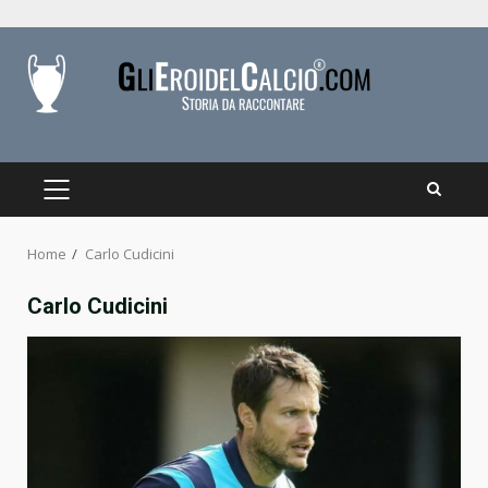
Skip
to
content
PRIMARY
MENU
Home
Carlo Cudicini
Carlo Cudicini