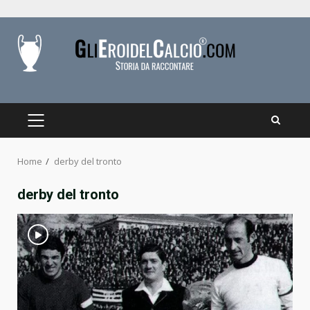
Skip
to
content
PRIMARY
MENU
Home
derby del tronto
derby del tronto