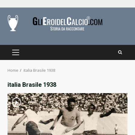
Skip
to
content
PRIMARY
MENU
Home
italia Brasile 1938
italia Brasile 1938