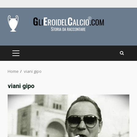
Skip
to
content
PRIMARY
MENU
Home
viani gipo
viani gipo