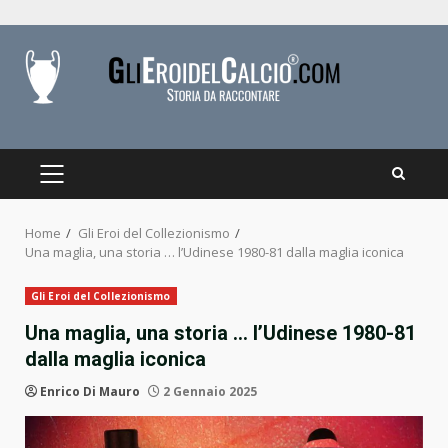
Skip
to
content
PRIMARY
MENU
Home
Gli Eroi del Collezionismo
Una maglia, una storia … l’Udinese 1980-81 dalla maglia iconica
Gli Eroi del Collezionismo
Una maglia, una storia … l’Udinese 1980-81
dalla maglia iconica
Enrico Di Mauro
2 Gennaio 2025