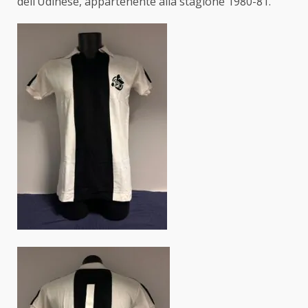
dell’Udinese, appartenente alla stagione 1980-81.