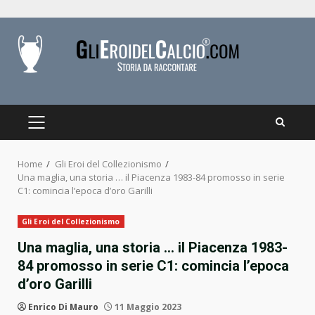
Skip
to
content
PRIMARY
MENU
Home
Gli Eroi del Collezionismo
Una maglia, una storia … il Piacenza 1983-84 promosso in serie
C1: comincia l’epoca d’oro Garilli
Gli Eroi del Collezionismo
Una maglia, una storia … il Piacenza 1983-
84 promosso in serie C1: comincia l’epoca
d’oro Garilli
Enrico Di Mauro
11 Maggio 2023