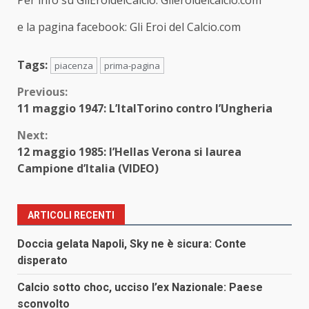
Per info su GliEroidelCalcio:
Glieroidelcalcio.com
e la pagina facebook:
Gli Eroi del Calcio.com
Tags:
piacenza
prima-pagina
Continue
Previous:
11 maggio 1947: L’ItalTorino contro l’Ungheria
Reading
Next:
12 maggio 1985: l’Hellas Verona si laurea
Campione d’Italia (VIDEO)
ARTICOLI RECENTI
Doccia gelata Napoli, Sky ne è sicura: Conte
disperato
Calcio sotto choc, ucciso l’ex Nazionale: Paese
sconvolto