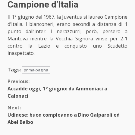
Campione d’Italia
Il 1° giugno del 1967, la Juventus si laureo Campione
d’Italia. I bianconeri, erano secondi a distanza di 1
punto dall’Inter. I nerazzurri, però, persero a
Mantova mentre la Vecchia Signora vinse per 2-1
contro la Lazio e conquisto uno Scudetto
inaspettato.
Tags:
prima-pagina
Continue
Previous:
Accadde oggi, 1° giugno: da Ammoniaci a
Reading
Calonaci
Next:
Udinese: buon compleanno a Dino Galparoli ed
Abel Balbo