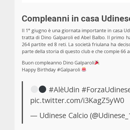
Compleanni in casa Udinese
Il 1° giugno è una giornata importante in casa Udi
tratta di Dino Galparoli ed Abel Balbo. Il primo 
264 partite ed 8 reti. La società friulana ha dec
parte
della storia di questo club
e che compie 66 an
Buon compleanno Dino Galparoli
Happy Birthday
#Galparoli
#AlèUdin
#ForzaUdines
pic.twitter.com/i3KagZ5yW0
— Udinese Calcio (@Udinese_