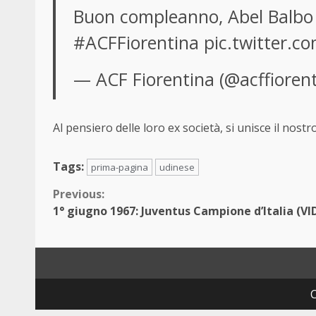
Buon compleanno, Abel Balb
#ACFFiorentina
pic.twitter.c
— ACF Fiorentina (@acffioren
Al pensiero delle loro ex società, si unisce il nostro
Tags:
prima-pagina
udinese
Continue
Previous:
1° giugno 1967: Juventus Campione d’Italia (VI
Reading
C