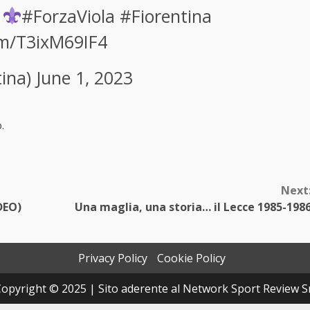
o
#ForzaViola
#Fiorentina
om/T3ixM69IF4
tina)
June 1, 2023
.
Next
DEO)
Una maglia, una storia… il Lecce 1985-198
Privacy Policy
Cookie Policy
opyright © 2025 | Sito aderente al Network Sport Review S