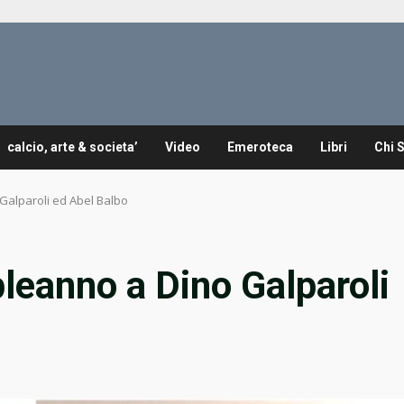
calcio, arte & societa’
Video
Emeroteca
Libri
Chi 
alparoli ed Abel Balbo
leanno a Dino Galparoli