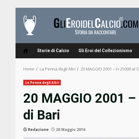
Skip
to
content
Storie di Calcio
Gli Eroi del Collezionismo
Home
La Penna degli Altri
20 MAGGIO 2001 – In 25000 al Sa
La Penna degli Altri
20 MAGGIO 2001 – I
di Bari
Redazione
20 Maggio 2016