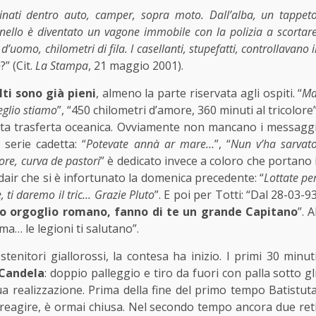
ati dentro auto, camper, sopra moto. Dall’alba, un tappet
ianello è diventato un vagone immobile con la polizia a scortar
’uomo, chilometri di fila. I casellanti, stupefatti, controllavano i
o
?” (Cit.
La Stampa
, 21 maggio 2001).
lti sono già pieni
, almeno la parte riservata agli ospiti. “
M
eglio stiamo
”, “450 chilometri d’amore, 360 minuti al tricolore
ta trasferta oceanica. Ovviamente non mancano i messagg
 serie cadetta: “
Potevate annà ar mare…
”, “
Nun v’ha sarvat
re, curva de pastori
” è dedicato invece a coloro che portano 
dair che si è infortunato la domenica precedente: “
Lottate pe
 ti daremo il tric… Grazie Pluto
”. E poi per Totti: “Dal 28-03-9
uo orgoglio romano, fanno di te un grande Capitano
”. A
a… le legioni ti salutano”.
tenitori giallorossi, la contesa ha inizio. I primi 30 minut
 Candela
: doppio palleggio e tiro da fuori con palla sotto gl
 sua realizzazione. Prima della fine del primo tempo Batistut
i reagire, è ormai chiusa. Nel secondo tempo ancora due ret