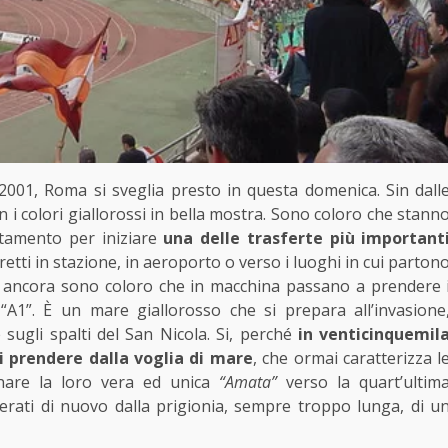
001, Roma si sveglia presto in questa domenica. Sin dall
 i colori giallorossi in bella mostra. Sono coloro che stann
ntamento per iniziare
una delle trasferte più important
retti in stazione, in aeroporto o verso i luoghi in cui parton
ri ancora sono coloro che in macchina passano a prendere 
“A1”. È un mare giallorosso che si prepara all’invasione
 sugli spalti del San Nicola. Si, perché
in venticinquemil
i prendere dalla voglia di mare
, che ormai caratterizza l
are la loro vera ed unica
“Amata”
verso la quart’ultim
iberati di nuovo dalla prigionia, sempre troppo lunga, di u