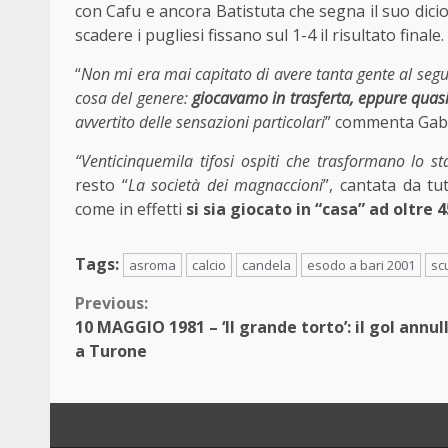
con Cafu e ancora Batistuta che segna il suo dicio
scadere i pugliesi fissano sul 1-4 il risultato finale.
“
Non mi era mai capitato di avere tanta gente al segu
cosa del genere:
giocavamo in trasferta, eppure quasi 
avvertito delle sensazioni particolari
” commenta Gabr
“Venticinquemila tifosi ospiti che trasformano lo st
resto “
La società dei magnaccioni
”, cantata da tut
come in effetti
si sia giocato in “casa” ad oltre 
Tags:
asroma
calcio
candela
esodo a bari 2001
sc
Continue
Previous:
10 MAGGIO 1981 – ‘Il grande torto’: il gol annul
Reading
a Turone