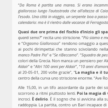
“
Da Roma è partita una marea. Si erano incammin
giallorosso lungo l’autostrada che all’altezza di Ca
l’esodo. Una città in viaggio, un serpente boa a passo d
calendario: ma è il rientro dalle vacanze di Ferragost
Quasi due ore prima del fischio d’inizio gli spa
quanti semo?
” recita uno striscione. “
Più siamo e m
e “
Orgasmo Giallorosso
” rendono omaggio a ques
ai pochi dirimpettai che stanno scivolando nella
manco Padre Pio
” e “
Se riBeccamo
”. “
Squadra de peco
colori della Grecia. Non manca un pensiero per Al
Aldair
” e “
Altri 100 anni per Aldair
”, “
10 anni d’amore,
al 20-05-01, 200 volte grazie”, “
La maglia e il t
centro della curva uno striscione enorme. “Ave Rom
Alle 15,00, in un tifo assordante da parte dei sos
scorrono a ritmi piuttosto lenti.
Poi la magia di
incroci.
È delirio
. È il sogno che si avvicina alla
raddoppia. La partita, contro un Bari incapace d