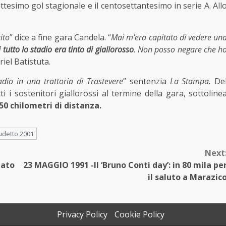
ttesimo gol stagionale e il centosettantesimo in serie A. All
ito
” dice a fine gara Candela. “
Mai m’era capitato di vedere un
tutto lo stadio era tinto di giallorosso
. Non posso negare che h
iel Batistuta.
adio in una trattoria di Trastevere
” sentenzia
La Stampa.
De
ti i sostenitori giallorossi al termine della gara, sottoline
450 chilometri di distanza.
udetto 2001
Next
lato
23 MAGGIO 1991 -Il ‘Bruno Conti day’: in 80 mila pe
il saluto a Marazic
Privacy Policy
Cookie Policy