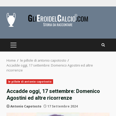
Skip
to
content
PRIMARY
MENU
Home
le pillole di antonio capotosto
Accadde oggi, 17 settembre: Domenico Agostini ed altre
ricorrenze
le pillole di antonio capotosto
Accadde oggi, 17 settembre: Domenico
Agostini ed altre ricorrenze
Antonio Capotosto
17 Settembre 2024