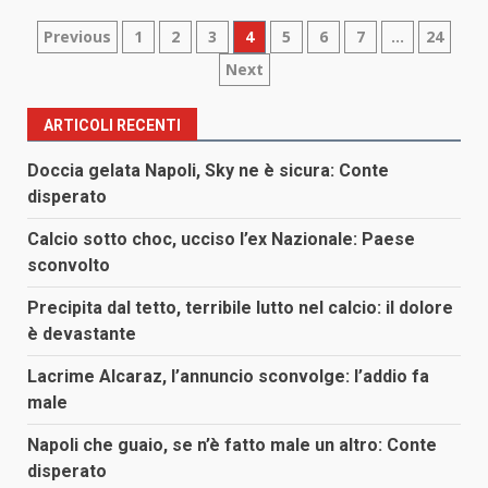
Paginazione
Previous
1
2
3
4
5
6
7
…
24
Next
degli
articoli
ARTICOLI RECENTI
Doccia gelata Napoli, Sky ne è sicura: Conte
disperato
Calcio sotto choc, ucciso l’ex Nazionale: Paese
sconvolto
Precipita dal tetto, terribile lutto nel calcio: il dolore
è devastante
Lacrime Alcaraz, l’annuncio sconvolge: l’addio fa
male
Napoli che guaio, se n’è fatto male un altro: Conte
disperato