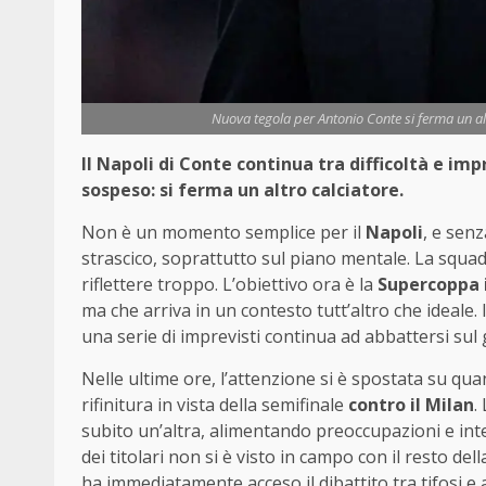
Nuova tegola per Antonio Conte si ferma un al
Il Napoli di Conte continua tra difficoltà e im
sospeso: si ferma un altro calciatore.
Non è un momento semplice per il
Napoli
, e senz
strascico, soprattutto sul piano mentale. La squa
riflettere troppo. L’obiettivo ora è la
Supercoppa 
ma che arriva in un contesto tutt’altro che ideale. 
una serie di imprevisti continua ad abbattersi sul
Nelle ultime ore, l’attenzione si è spostata su qu
rifinitura in vista della semifinale
contro il Milan
.
subito un’altra, alimentando preoccupazioni e int
dei titolari non si è visto in campo con il resto del
ha immediatamente acceso il dibattito tra tifosi e a