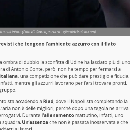
tro calciatore (Foto IG @area_azzurra - glieroidelcalcio.com)
previsti che tengono l’ambiente azzurro con il fiato
a ombra di dubbio la sconfitta di Udine ha lasciato più di un
dra di Antonio Conte, però, non ha tempo per fermarsi a
italiana
, una competizione che può dare prestigio e fiducia,
Infatti, mentre gli azzurri lavorano per farsi trovare pronti,
 gruppo.
anto sta accadendo a
Riad
, dove il Napoli sta completando la
 L’aria non è delle migliori, perché dopo una tegola ne arriva
errogativi. Durante
l’allenamento
mattutino, infatti, uno
la squadra.
Un’assenza
che non è passata inosservata e che
ddetti ai lavori.