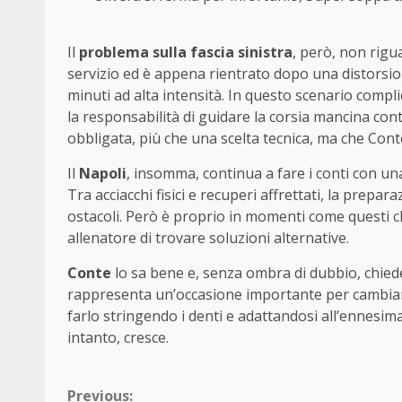
Il
problema sulla fascia sinistra
, però, non rigu
servizio ed è appena rientrato dopo una distorsio
minuti ad alta intensità. In questo scenario compl
la responsabilità di guidare la corsia mancina cont
obbligata, più che una scelta tecnica, ma che Cont
Il
Napoli
, insomma, continua a fare i conti con u
Tra acciacchi fisici e recuperi affrettati, la prep
ostacoli. Però è proprio in momenti come questi c
allenatore di trovare soluzioni alternative.
Conte
lo sa bene e, senza ombra di dubbio, chiede
rappresenta un’occasione importante per cambiare
farlo stringendo i denti e adattandosi all’ennesim
intanto, cresce.
Continue
Previous: