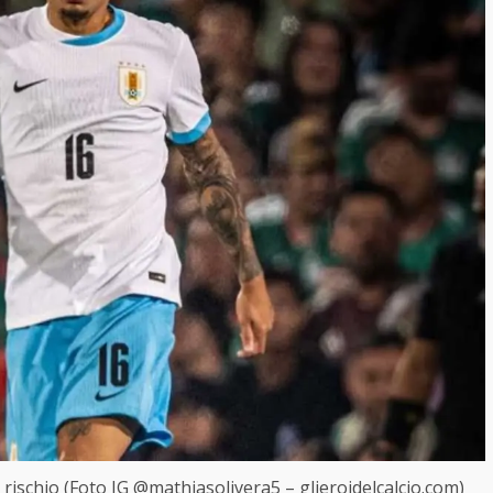
rischio (Foto IG @mathiasolivera5 – glieroidelcalcio.com)