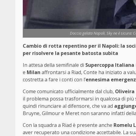
Doccia gelata Napoli, Sky ne è sicura: 
Cambio di rotta repentino per il Napoli: la so
per risolvere la pesante batosta subita
In attesa della semifinale di
Supercoppa Italiana
e
Milan
affrontarsi a Riad, Conte ha iniziato a va
costretta a fare i conti con l’
ennesima emergenza 
Come comunicato ufficialmente dal club,
Oliveira
il problema possa trasformarsi in qualcosa di più s
quindi rinunciare al difensore, che va ad
aggiunger
Bruyne, Gilmour e Meret non saranno infatti della
Con la squadra a Riad è presente anche
Romelu 
aver recuperato una condizione accettabile. La 