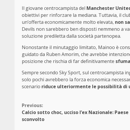
Il giovane centrocampista del
Manchester Unite
obiettivi per rinforzare la mediana. Tuttavia, il 
un’offerta economicamente molto elevata,
non sa
Devils non sarebbero ben disposti nemmeno a va
soluzione prediletta dalla società partenopea.
Nonostante il minutaggio limitato, Mainoo è consi
guidato da Ruben Amorim, che avrebbe intenzione 
posizione che rischia di far definitivamente
sfumar
Sempre secondo Sky Sport, sul centrocampista ing
solo pochi avrebbero la forza economica necessaria
scenario
riduce ulteriormente le possibilità di
Continue
Previous:
Calcio sotto choc, ucciso l’ex Nazionale: Paese
Reading
sconvolto