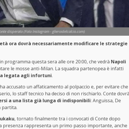
Conte disperato (Foto Instagram - glieroidelcalcio.com)
cietà ora dovrà necessariamente modificare le strategie
in programma questa sera alle ore 20:00, che vedrà
Napoli
lutare le mosse anti-Milan. La squadra partenopea è infatti
legata agli infortuni
.
ha accusato un affaticamento al polpaccio e, per evitare che
erio, lo staff tecnico ha deciso di non rischiarlo. Conte dovr
si a una lista già lunga di indisponibili
: Anguissa, De
 partita.
Lukaku
, tornato finalmente tra i convocati di Conte dopo
sua presenza rappresenta un primo passo importante, anche