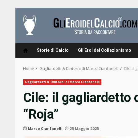
Skip
to
content
Storie di Calcio
Gli Eroi del Collezionismo
Home
Gagliardetti & Dintorni di Marco Cianfanelli
Cile: il
Gagliardetti & Dintorni di Marco Cianfanelli
Cile: il gagliardetto
“Roja”
Marco Cianfanelli
25 Maggio 2025