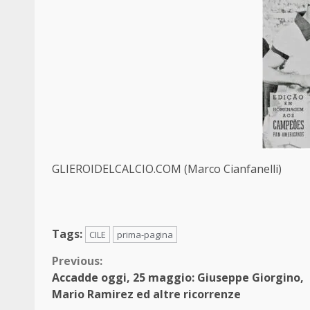
GLIEROIDELCALCIO.COM (Marco Cianfanelli)
Tags:
CILE
prima-pagina
Continue
Previous:
Accadde oggi, 25 maggio: Giuseppe Giorgino,
Reading
Mario Ramirez ed altre ricorrenze