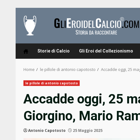
Skip
to
content
Storie di Calcio
Gli Eroi del Collezionismo
Home
le pillole di antonio capotosto
Accadde oggi, 25 mag
le pillole di antonio capotosto
Accadde oggi, 25 m
Giorgino, Mario Rami
Antonio Capotosto
25 Maggio 2025