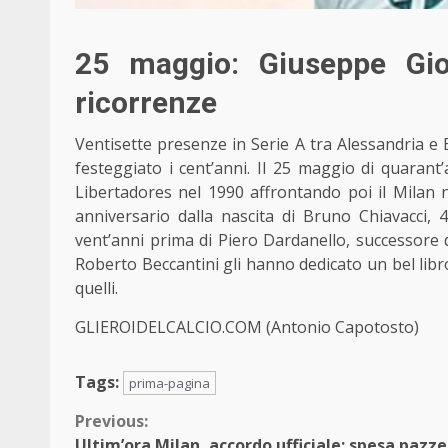
25 maggio: Giuseppe Gio
ricorrenze
Ventisette presenze in Serie A tra Alessandria e 
festeggiato i cent’anni. Il 25 maggio di quarant
Libertadores nel 1990 affrontando poi il Milan 
anniversario dalla nascita di Bruno Chiavacci,
vent’anni prima di Piero Dardanello, successore d
Roberto Beccantini gli hanno dedicato un bel libro
quelli.
GLIEROIDELCALCIO.COM (Antonio Capotosto)
Tags:
prima-pagina
Continue
Previous:
Ultim’ora Milan, accordo ufficiale: spesa pazz