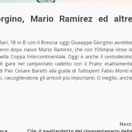
rgino, Mario Ramirez ed altr
Bari, 18 in B con il Brescia: oggi Giuseppe Giorgino avrebb
’anni dopo nasce Mario Ramirez, che con l’Olimpia vinse l
nella Coppa Intercontinentale. Oggi è anche il centodecim
 46 gare nel campionato cadetto con il Prato: esattament
i Pier Cesare Baretti alla guida di
Tuttosport
. Fabio Monti 
, raccogliendone gli articoli più importanti. O meglio, anch
Next
esca
Cile: il gagliardetto del cinquantenario dell