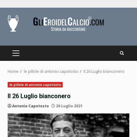
Skip
to
content
PRIMARY
MENU
Home
le pillole di antonio capotosto
Il 26 Luglio bianconero
le pillole di antonio capotosto
Il 26 Luglio bianconero
Antonio Capotosto
26 Luglio 2021