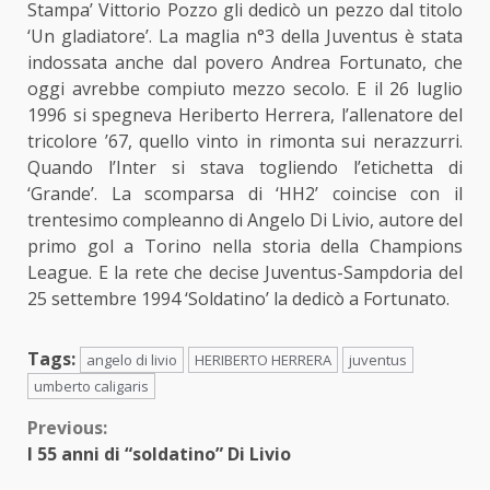
Stampa’ Vittorio Pozzo gli dedicò un pezzo dal titolo
‘Un gladiatore’. La maglia n°3 della Juventus è stata
indossata anche dal povero Andrea Fortunato, che
oggi avrebbe compiuto mezzo secolo. E il 26 luglio
1996 si spegneva Heriberto Herrera, l’allenatore del
tricolore ’67, quello vinto in rimonta sui nerazzurri.
Quando l’Inter si stava togliendo l’etichetta di
‘Grande’. La scomparsa di ‘HH2’ coincise con il
trentesimo compleanno di Angelo Di Livio, autore del
primo gol a Torino nella storia della Champions
League. E la rete che decise Juventus-Sampdoria del
25 settembre 1994 ‘Soldatino’ la dedicò a Fortunato.
Tags:
angelo di livio
HERIBERTO HERRERA
juventus
umberto caligaris
Continue
Previous:
I 55 anni di “soldatino” Di Livio
Reading