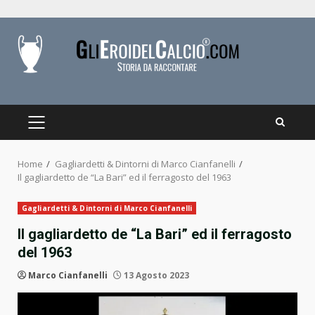
Skip
to
content
PRIMARY
MENU
Home
Gagliardetti & Dintorni di Marco Cianfanelli
Il gagliardetto de “La Bari” ed il ferragosto del 1963
Gagliardetti & Dintorni di Marco Cianfanelli
Il gagliardetto de “La Bari” ed il ferragosto
del 1963
Marco Cianfanelli
13 Agosto 2023