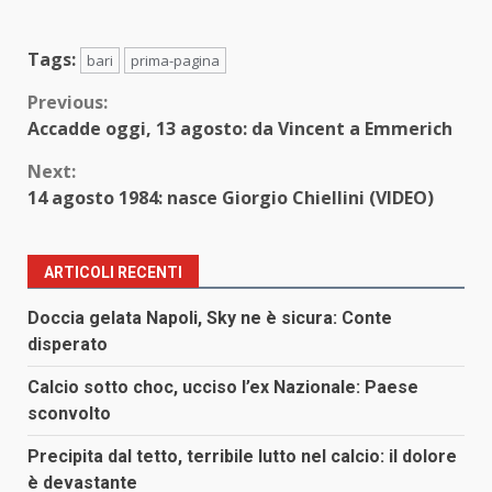
Tags:
bari
prima-pagina
Continue
Previous:
Accadde oggi, 13 agosto: da Vincent a Emmerich
Reading
Next:
14 agosto 1984: nasce Giorgio Chiellini (VIDEO)
ARTICOLI RECENTI
Doccia gelata Napoli, Sky ne è sicura: Conte
disperato
Calcio sotto choc, ucciso l’ex Nazionale: Paese
sconvolto
Precipita dal tetto, terribile lutto nel calcio: il dolore
è devastante