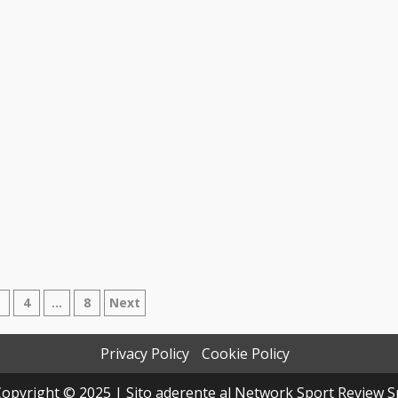
azione
3
4
…
8
Next
Privacy Policy
Cookie Policy
i
opyright © 2025 | Sito aderente al Network Sport Review S