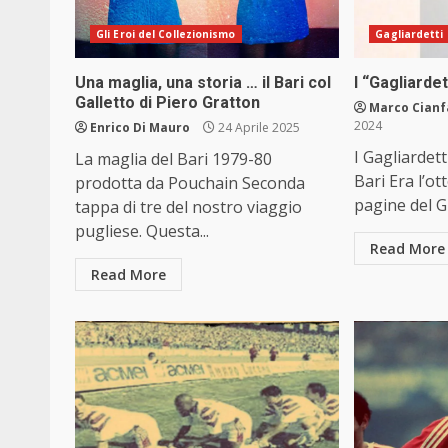
Gli Eroi del Collezionismo
Gagliardetti 
Una maglia, una storia … il Bari col
I “Gagliardett
Galletto di Piero Gratton
Marco Cianf
2024
Enrico Di Mauro
24 Aprile 2025
I Gagliardett
La maglia del Bari 1979-80
Bari Era l’ot
prodotta da Pouchain Seconda
pagine del Gu
tappa di tre del nostro viaggio
pugliese. Questa...
Read More
Read More