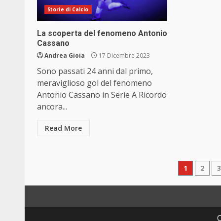
Storie di Calcio
La scoperta del fenomeno Antonio
Cassano
Andrea Gioia
17 Dicembre 2023
Sono passati 24 anni dal primo,
meraviglioso gol del fenomeno
Antonio Cassano in Serie A Ricordo
ancora...
Read More
Pagin
1
2
degli
articol
C