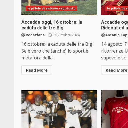
le pillole di antonio capotosto
le pillole di
Accadde oggi, 16 ottobre: la
Accadde ogg
caduta delle tre Big
Rideout ed 
Redazione
16 Ottobre 2024
Antonio Cap
16 ottobre: la caduta delle tre Big
14 agosto: P
Se è vero che (anche) lo sport è
ricorrenze U
metafora della...
sapevo e so d
Read More
Read More