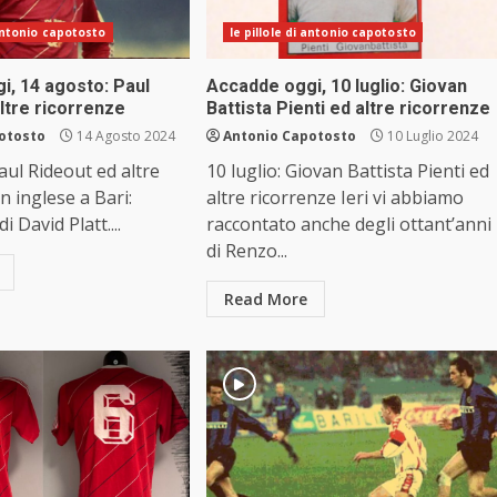
 antonio capotosto
le pillole di antonio capotosto
i, 14 agosto: Paul
Accadde oggi, 10 luglio: Giovan
altre ricorrenze
Battista Pienti ed altre ricorrenze
otosto
14 Agosto 2024
Antonio Capotosto
10 Luglio 2024
aul Rideout ed altre
10 luglio: Giovan Battista Pienti ed
n inglese a Bari:
altre ricorrenze Ieri vi abbiamo
i David Platt....
raccontato anche degli ottant’anni
di Renzo...
Read More