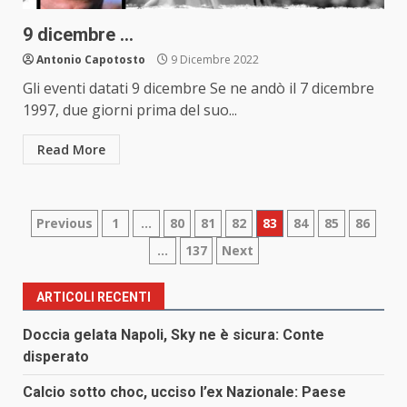
9 dicembre …
Antonio Capotosto
9 Dicembre 2022
Gli eventi datati 9 dicembre Se ne andò il 7 dicembre
1997, due giorni prima del suo...
Read More
Paginazione
Previous
1
…
80
81
82
83
84
85
86
…
137
Next
degli
articoli
ARTICOLI RECENTI
Doccia gelata Napoli, Sky ne è sicura: Conte
disperato
Calcio sotto choc, ucciso l’ex Nazionale: Paese