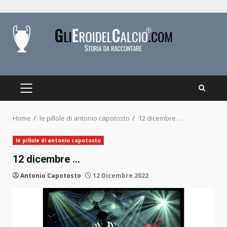
Skip
to
content
PRIMARY
MENU
Home
le pillole di antonio capotosto
12 dicembre …
le pillole di antonio capotosto
12 dicembre …
Antonio Capotosto
12 Dicembre 2022