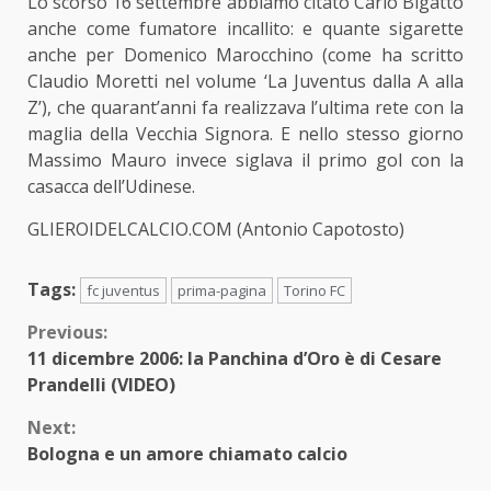
Lo scorso
16 settembre
abbiamo citato Carlo Bigatto
anche come fumatore incallito: e quante sigarette
anche per Domenico Marocchino (come ha scritto
Claudio Moretti nel volume ‘La Juventus dalla A alla
Z’), che quarant’anni fa realizzava l’ultima rete con la
maglia della Vecchia Signora. E nello stesso giorno
Massimo Mauro
invece siglava il primo gol con la
casacca dell’Udinese.
GLIEROIDELCALCIO.COM (Antonio Capotosto)
Tags:
fc juventus
prima-pagina
Torino FC
Continue
Previous:
11 dicembre 2006: la Panchina d’Oro è di Cesare
Reading
Prandelli (VIDEO)
Next:
Bologna e un amore chiamato calcio