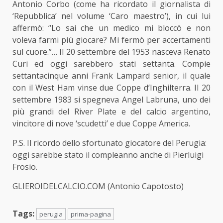
Antonio Corbo (come ha ricordato il giornalista di
‘Repubblica’ nel volume ‘Caro maestro’), in cui lui
affermò: “Lo sai che un medico mi bloccò e non
voleva farmi più giocare? Mi fermò per accertamenti
sul cuore.”… Il 20 settembre del 1953 nasceva Renato
Curi ed oggi sarebbero stati settanta. Compie
settantacinque anni Frank Lampard senior, il quale
con il West Ham vinse due Coppe d’Inghilterra. Il 20
settembre 1983 si spegneva Angel Labruna, uno dei
più grandi del River Plate
e del calcio argentino
,
vincitore di nove ‘scudetti’ e due Coppe America.
P.S. Il ricordo dello sfortunato giocatore del Perugia:
oggi sarebbe stato il compleanno anche di Pierluigi
Frosio.
GLIEROIDELCALCIO.COM (Antonio Capotosto)
Tags:
perugia
prima-pagina