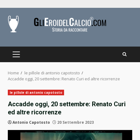
Skip
to
content
PRIMARY
MENU
Home
le pillole di antonio capotosto
Accadde oggi, 20 settembre: Renato Curi ed altre ricorrenze
le pillole di antonio capotosto
Accadde oggi, 20 settembre: Renato Curi
ed altre ricorrenze
Antonio Capotosto
20 Settembre 2023