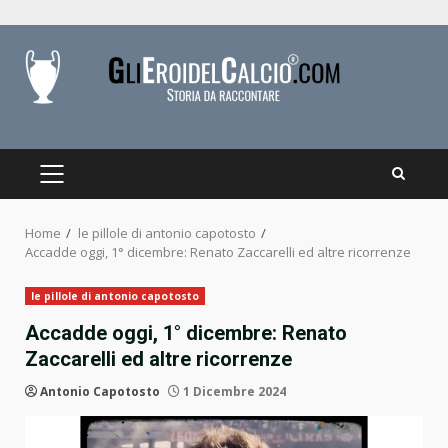
Skip
to
content
PRIMARY
MENU
Home
le pillole di antonio capotosto
Accadde oggi, 1° dicembre: Renato Zaccarelli ed altre ricorrenze
le pillole di antonio capotosto
Accadde oggi, 1° dicembre: Renato
Zaccarelli ed altre ricorrenze
Antonio Capotosto
1 Dicembre 2024