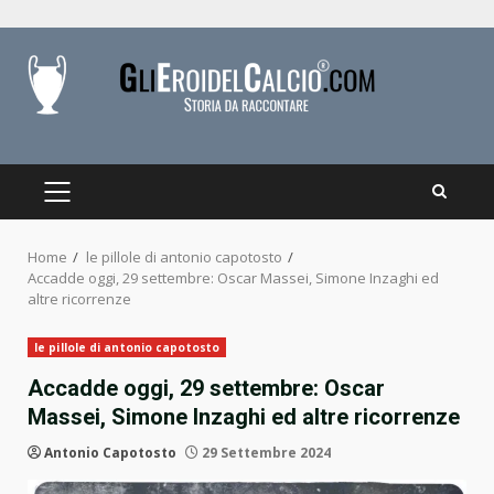
Skip
to
content
PRIMARY
MENU
Home
le pillole di antonio capotosto
Accadde oggi, 29 settembre: Oscar Massei, Simone Inzaghi ed
altre ricorrenze
le pillole di antonio capotosto
Accadde oggi, 29 settembre: Oscar
Massei, Simone Inzaghi ed altre ricorrenze
Antonio Capotosto
29 Settembre 2024