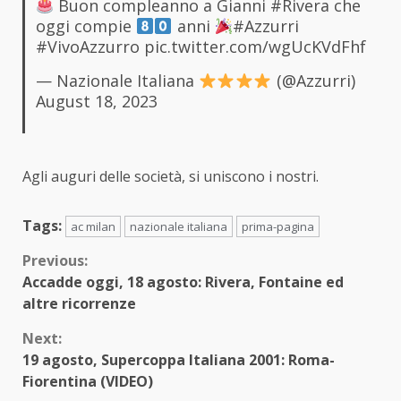
Buon compleanno a Gianni
#Rivera
che
oggi compie
anni
#Azzurri
#VivoAzzurro
pic.twitter.com/wgUcKVdFhf
— Nazionale Italiana
(@Azzurri)
August 18, 2023
Agli auguri delle società, si uniscono i nostri.
Tags:
ac milan
nazionale italiana
prima-pagina
Continue
Previous:
Accadde oggi, 18 agosto: Rivera, Fontaine ed
Reading
altre ricorrenze
Next:
19 agosto, Supercoppa Italiana 2001: Roma-
Fiorentina (VIDEO)