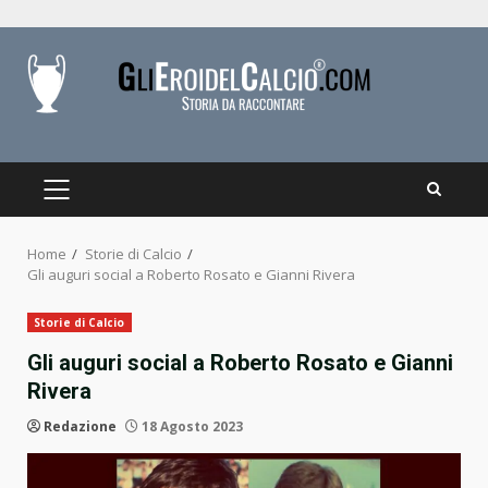
Skip
to
content
PRIMARY
MENU
Home
Storie di Calcio
Gli auguri social a Roberto Rosato e Gianni Rivera
Storie di Calcio
Gli auguri social a Roberto Rosato e Gianni
Rivera
Redazione
18 Agosto 2023