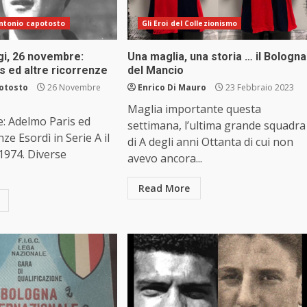
 antonio capotosto
Gli Eroi del Collezionismo
i, 26 novembre:
Una maglia, una storia … il Bologna
s ed altre ricorrenze
del Mancio
otosto
26 Novembre
Enrico Di Mauro
23 Febbraio 2023
Maglia importante questa
: Adelmo Paris ed
settimana, l’ultima grande squadra
nze Esordì in Serie A il
di A degli anni Ottanta di cui non
1974. Diverse
avevo ancora...
Read More