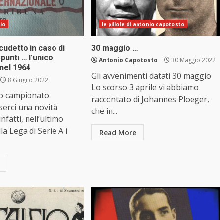
cio
le pillole di antonio capotosto
udetto in caso di
30 maggio …
 punti … l’unico
Antonio Capotosto
30 Maggio 2022
nel 1964
Gli avvenimenti datati 30 maggio
8 Giugno 2022
Lo scorso 3 aprile vi abbiamo
o campionato
raccontato di Johannes Ploeger,
serci una novità
che in...
nfatti, nell’ultimo
la Lega di Serie A i
Read More