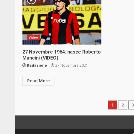
Video
27 Novembre 1964: nasce Roberto
Mancini (VIDEO)
Redazione
27 Novembre 2021
Read More
Pagin
1
2
degli
articol