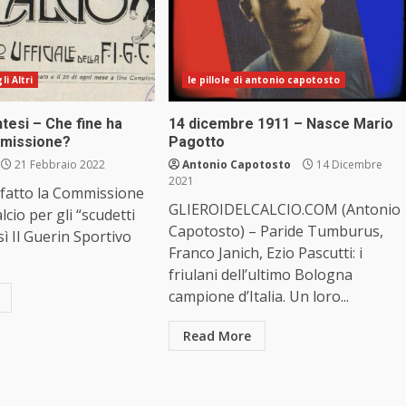
i Altri
le pillole di antonio capotosto
tesi – Che fine ha
14 dicembre 1911 – Nasce Mario
mmissione?
Pagotto
21 Febbraio 2022
Antonio Capotosto
14 Dicembre
2021
 fatto la Commissione
GLIEROIDELCALCIO.COM (Antonio
lcio per gli “scudetti
Capotosto) – Paride Tumburus,
sì Il Guerin Sportivo
Franco Janich, Ezio Pascutti: i
friulani dell’ultimo Bologna
campione d’Italia. Un loro...
Read More