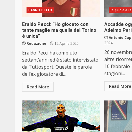
HANNO DETTO
le pillole di
Eraldo Pecci: “Ho giocato con
Accadde ogg
tante maglie ma quella del Torino
Adelmo Pari
è unica”
Antonio Cap
2024
Redazione
12 Aprile 2025
26 novembre
Eraldo Pecci ha compiuto
altre ricorre
settant’anni ed è stato intervistato
10 febbraio 
da Tuttosport. Queste le parole
stagioni...
dell’ex giocatore di...
Read More
Read More