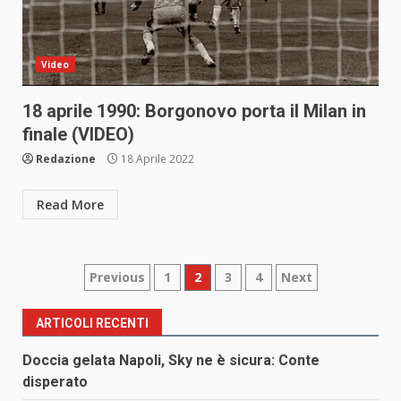
Video
18 aprile 1990: Borgonovo porta il Milan in
finale (VIDEO)
Redazione
18 Aprile 2022
Read More
Paginazione
Previous
1
2
3
4
Next
degli
ARTICOLI RECENTI
articoli
Doccia gelata Napoli, Sky ne è sicura: Conte
disperato