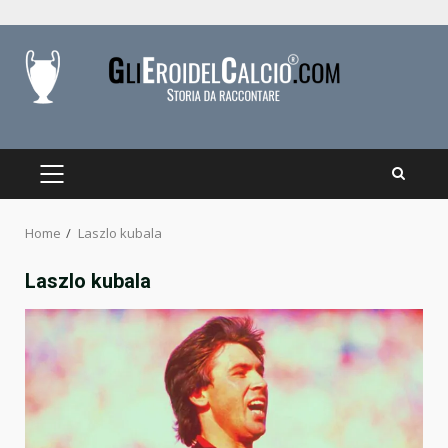
Skip
to
content
PRIMARY
MENU
Home
Laszlo kubala
Laszlo kubala