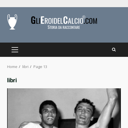
Skip
to
content
PRIMARY
MENU
Home
libri
Page 13
libri