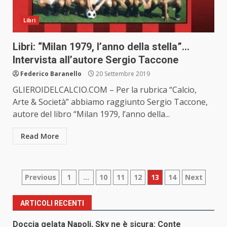
Libri
Libri: “Milan 1979, l’anno della stella”…
Intervista all’autore Sergio Taccone
Federico Baranello
20 Settembre 2019
GLIEROIDELCALCIO.COM – Per la rubrica “Calcio,
Arte & Società” abbiamo raggiunto Sergio Taccone,
autore del libro “Milan 1979, l’anno della...
Read More
Paginazione
Previous
1
…
10
11
12
13
14
Next
degli
ARTICOLI RECENTI
articoli
Doccia gelata Napoli, Sky ne è sicura: Conte