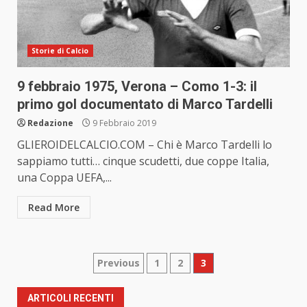
Storie di Calcio
9 febbraio 1975, Verona – Como 1-3: il
primo gol documentato di Marco Tardelli
Redazione
9 Febbraio 2019
GLIEROIDELCALCIO.COM – Chi è Marco Tardelli lo
sappiamo tutti… cinque scudetti, due coppe Italia,
una Coppa UEFA,...
Read More
Paginazione
Previous
1
2
3
degli
ARTICOLI RECENTI