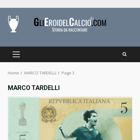
Skip
to
content
PRIMARY
MENU
Home
MARCO TARDELLI
Page 3
MARCO TARDELLI