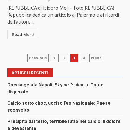
(REPUBBLICA di Isidoro Meli – Foto REPUBBLICA)
Repubblica dedica un articolo al Palermo e ai ricordi
dell’autore,...
Read More
Paginazione
Previous
1
2
3
4
Next
degli
ARTICOLI RECENTI
articoli
Doccia gelata Napoli, Sky ne è sicura: Conte
disperato
Calcio sotto choc, ucciso l’ex Nazionale: Paese
sconvolto
Precipita dal tetto, terribile lutto nel calcio: il dolore
è devastante