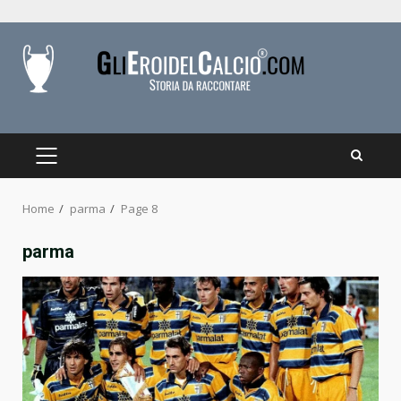
Skip
to
content
PRIMARY
MENU
Home
parma
Page 8
parma