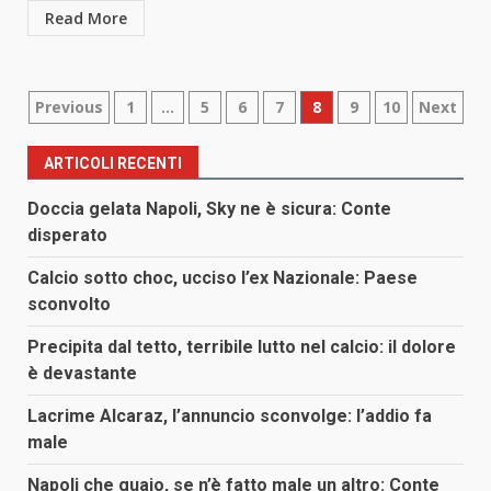
Read More
Paginazione
Previous
1
…
5
6
7
8
9
10
Next
degli
ARTICOLI RECENTI
articoli
Doccia gelata Napoli, Sky ne è sicura: Conte
disperato
Calcio sotto choc, ucciso l’ex Nazionale: Paese
sconvolto
Precipita dal tetto, terribile lutto nel calcio: il dolore
è devastante
Lacrime Alcaraz, l’annuncio sconvolge: l’addio fa
male
Napoli che guaio, se n’è fatto male un altro: Conte