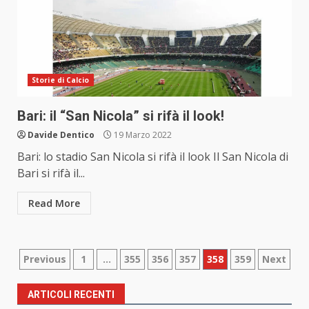
Storie di Calcio
Bari: il “San Nicola” si rifà il look!
Davide Dentico
19 Marzo 2022
Bari: lo stadio San Nicola si rifà il look Il San Nicola di
Bari si rifà il...
Read More
Paginazione
Previous
1
…
355
356
357
358
359
Next
degli
ARTICOLI RECENTI