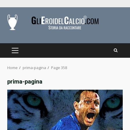
Skip
to
content
PRIMARY
MENU
Home
prima-pagina
Page 358
prima-pagina